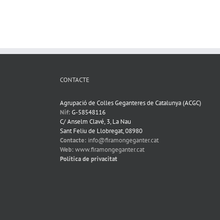
CONTACTE
Agrupació de Colles Geganteres de Catalunya (ACGC)
Nif:
G-58548116
C/ Anselm Clavé, 3, La Nau
Sant Feliu de Llobregat, 08980
Contacte:
info@firamongeganter.cat
Web:
www.firamongeganter.cat
Política de privacitat