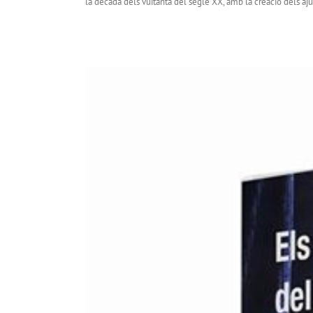
la dècada dels vuitanta del segle XX, amb la creació dels aj