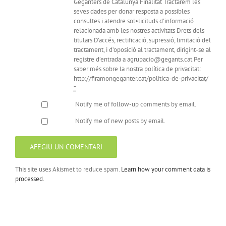
Geganters de Catalunya Finalitat Tractarem les
seves dades per donar resposta a possibles
consultes i atendre sol•licituds d’informació
relacionada amb les nostres activitats Drets dels
titulars D’accés, rectificació, supressió, limitació del
tractament, i d’oposició al tractament, dirigint-se al
registre d’entrada a agrupacio@gegants.cat Per
saber més sobre la nostra política de privacitat:
http://firamongeganter.cat/politica-de-privacitat/
*
Notify me of follow-up comments by email.
Notify me of new posts by email.
This site uses Akismet to reduce spam.
Learn how your comment data is
processed.