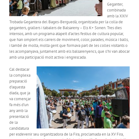
Geganter,
combinada
amb la XXIV
Trobada Gegantera del Bages-Berguedà, organitzada per la colla de
geganters, grallers i tabalers de Balsareny – Els K+ Sonen. Tres dies
intensos, amb un programa atapeït d’actes festius de cultura popular,
que han omplert els carrers de moviment, color, parades, música i balls,
i també de molta, molta gent que formava part de les colles visitants o
les acompanyava, juntament amb els balsarenyencs, que s’hi van abocar
amb una participació molt activa i engrescada.
Cal destacar
la complexa
preparació
d’aquesta
diada, que ja
va començar
fa més d’un
any amb la
presentació
de la
candidatura
per esdevenir seu organitzadora de la Fira, proclamada en la XV Fira,