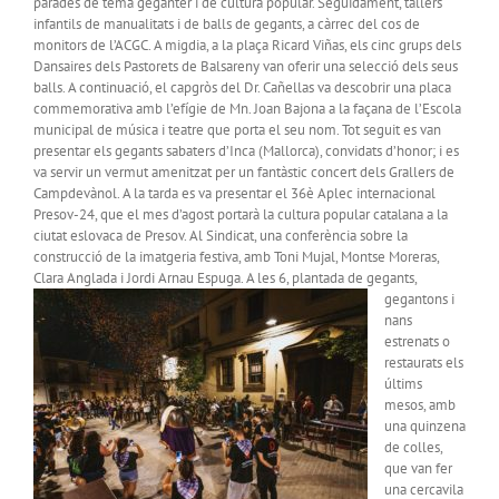
parades de tema geganter i de cultura popular. Seguidament, tallers
infantils de manualitats i de balls de gegants, a càrrec del cos de
monitors de l’ACGC. A migdia, a la plaça Ricard Viñas, els cinc grups dels
Dansaires dels Pastorets de Balsareny van oferir una selecció dels seus
balls. A continuació, el capgròs del Dr. Cañellas va descobrir una placa
commemorativa amb l’efígie de Mn. Joan Bajona a la façana de l’Escola
municipal de música i teatre que porta el seu nom. Tot seguit es van
presentar els gegants sabaters d’Inca (Mallorca), convidats d’honor; i es
va servir un vermut amenitzat per un fantàstic concert dels Grallers de
Campdevànol. A la tarda es va presentar el 36è Aplec internacional
Presov-24, que el mes d’agost portarà la cultura popular catalana a la
ciutat eslovaca de Presov. Al Sindicat, una conferència sobre la
construcció de la imatgeria festiva, amb Toni Mujal, Montse Moreras,
Clara Anglada i Jordi Arnau Espuga.
A les 6, plantada de gegants,
gegantons i
nans
estrenats o
restaurats els
últims
mesos, amb
una quinzena
de colles,
que van fer
una cercavila