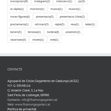
inscripcions
(9)
instagram
(2)
intercanvi
(1)
joc
(3)
la ràpita
(1)
monitors
(1)
musica
(1)
musics
(1)
noves figures
(6)
presentacio
(5)
presentacio llibre
(2)
proclamacio
(1)
rellinars
(3)
repte
(3)
reus
(1)
tabal
(1)
tallers
(5)
terrassa
(1)
tordera
(8)
ullastrell
(2)
vacarisses
(5)
vitxets
(1)
web
(1)
CONTACTE
Agrupació de Colles Geganteres de Catalunya (ACGC)
Nif:
G-58548116
C/ Anselm Clavé, 3, La Nau
Sant Feliu de Llobregat, 08980
Contacte:
info@firamongeganter.cat
Web:
www.firamongeganter.cat
Política de privacitat