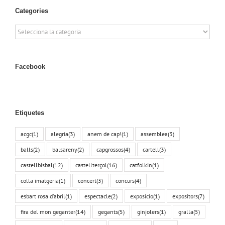
Categories
Categories
Facebook
Etiquetes
acgc
(1)
alegria
(3)
anem de cap!
(1)
assemblea
(3)
balls
(2)
balsareny
(2)
capgrossos
(4)
cartell
(3)
castellbisbal
(12)
castellterçol
(16)
catfolkin
(1)
colla imatgeria
(1)
concert
(3)
concurs
(4)
esbart rosa d'abril
(1)
espectacle
(2)
exposicio
(1)
expositors
(7)
fira del mon geganter
(14)
gegants
(5)
ginjolers
(1)
gralla
(5)