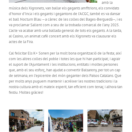
amb la
música dels Xigronets, van ballar els gegants amfitrions, els convidats
d’honor d’Inca i els gegants i gegantons de l’ACGC, també es va dansar
el ball Nocturn Blau —a càrrec de les colles del Bages-Berguedà—, i es
va proclamar Sallent com a seu de la trobada comarcal de l’any 2025.
L’acte va acabar amb una ballada general de tots els gegants. A la tarda,
al Casino, un animat cafè concert amb els Xigronets va clausurar els
actes de la Fira.
Cal felicitar Els K+ Sonen per la molt bona organització de la festa; així
com les altres colles del poble i totes les que hi han participat; i agrair
el suport de l’Ajuntament i les institucions, entitats i moltes persones
que, amb el seu esforç, han ajudat a convertir Balsareny, per tot un cap
de setmana, en l’epicentre del món geganter dels Països Catalans. Que
per molts anys puguem mantenir i acréixer les nostres tradicions i la
nostra cultura amb el mateix esperit, tan eficient com tenaç i alhora tan
festiu. Moltes gràcies!