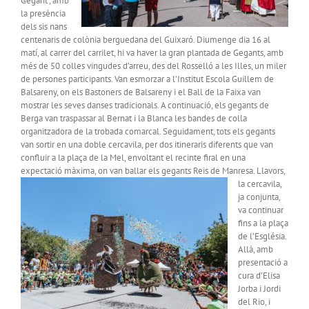
Gegant”, amb
la presència
dels sis nans
centenaris de colònia berguedana del Guixaró. Diumenge dia 16 al
matí, al carrer del carrilet, hi va haver la gran plantada de Gegants, amb
més de 50 colles vingudes d’arreu, des del Rosselló a les Illes, un miler
de persones participants. Van esmorzar a l’Institut Escola Guillem de
Balsareny, on els Bastoners de Balsareny i el Ball de la Faixa van
mostrar les seves danses tradicionals. A continuació, els gegants de
Berga van traspassar al Bernat i la Blanca les bandes de colla
organitzadora de la trobada comarcal. Seguidament, tots els gegants
van sortir en una doble cercavila, per dos itineraris diferents que van
confluir a la plaça de la Mel, envoltant el recinte firal en una
expectació màxima, on van ballar els gegants Reis de Manresa.
Llavors,
la cercavila,
ja conjunta,
va continuar
fins a la plaça
de l’Església.
Allà, amb
presentació a
cura d’Elisa
Jorba i Jordi
del Rio, i