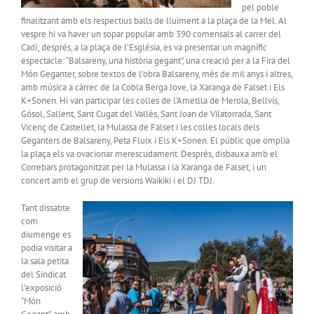
pel poble
finalitzant amb els respectius balls de lluïment a la plaça de la Mel. Al
vespre hi va haver un sopar popular amb 390 comensals al carrer del
Cadí; després, a la plaça de l’Església, es va presentar un magnífic
espectacle: “Balsareny, una història gegant”, una creació per a la Fira del
Món Geganter, sobre textos de l’obra Balsareny, més de mil anys i altres,
amb música a càrrec de la Cobla Berga Jove, la Xaranga de Falset i Els
K+Sonen. Hi van participar les colles de l’Ametlla de Merola, Bellvís,
Gósol, Sallent, Sant Cugat del Vallès, Sant Joan de Vilatorrada, Sant
Vicenç de Castellet, la Mulassa de Falset i les colles locals dels
Geganters de Balsareny, Peta Fluix i Els K+Sonen. El públic que omplia
la plaça els va ovacionar merescudament. Després, disbauxa amb el
Correbars protagonitzat per la Mulassa i la Xaranga de Falset, i un
concert amb el grup de versions Waikiki i el DJ TDJ.
Tant dissabte
com
diumenge es
podia visitar a
la sala petita
del Sindicat
l’exposició
“Món