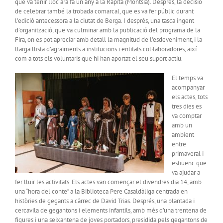
que va tenir lloc ara fa un any a la Ràpita (Montsià). Després, la decisió
de celebrar també la trobada comarcal, que es va fer públic durant
l’edició antecessora a la ciutat de Berga. I després, una tasca ingent
d’organització, que va culminar amb la publicació del programa de la
Fira, on es pot apreciar amb detall la magnitud de l’esdeveniment, i la
llarga llista d’agraïments a institucions i entitats col·laboradores, així
com a tots els voluntaris que hi han aportat el seu suport actiu.
El temps va
acompanyar
els actes, tots
tres dies es
va comptar
amb un
ambient
entre
primaveral i
estiuenc que
va ajudar a
fer lluir les activitats. Els actes van començar el divendres dia 14, amb
una “hora del conte” a la Biblioteca Pere Casaldàliga centrada en
històries de gegants a càrrec de David Trias. Després, una plantada i
cercavila de gegantons i elements infantils, amb més d’una trentena de
figures i una seixantena de joves portadors, presidida pels gegantons de