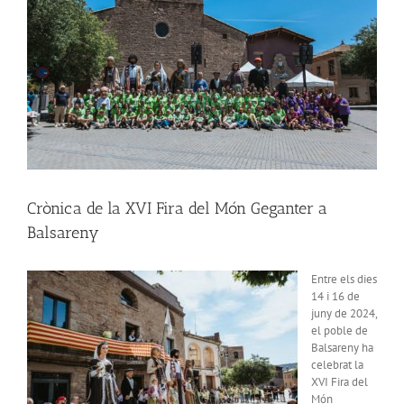
Crònica de la XVI Fira del Món Geganter a
Balsareny
Entre els dies
14 i 16 de
juny de 2024,
el poble de
Balsareny ha
celebrat la
XVI Fira del
Món