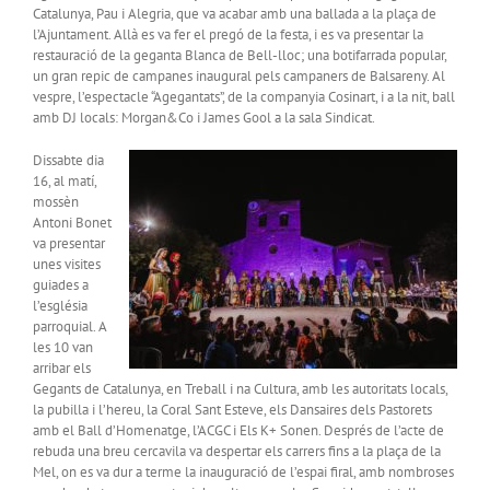
Catalunya, Pau i Alegria, que va acabar amb una ballada a la plaça de
l’Ajuntament. Allà es va fer el pregó de la festa, i es va presentar la
restauració de la geganta Blanca de Bell-lloc; una botifarrada popular,
un gran repic de campanes inaugural pels campaners de Balsareny. Al
vespre, l’espectacle “Agegantats”, de la companyia Cosinart, i a la nit, ball
amb DJ locals: Morgan&Co i James Gool a la sala Sindicat.
Dissabte dia
16, al matí,
mossèn
Antoni Bonet
va presentar
unes visites
guiades a
l’església
parroquial. A
les 10 van
arribar els
Gegants de Catalunya, en Treball i na Cultura, amb les autoritats locals,
la pubilla i l’hereu, la Coral Sant Esteve, els Dansaires dels Pastorets
amb el Ball d’Homenatge, l’ACGC i Els K+ Sonen. Després de l’acte de
rebuda una breu cercavila va despertar els carrers fins a la plaça de la
Mel, on es va dur a terme la inauguració de l’espai firal, amb nombroses