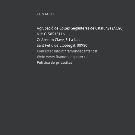
CONTACTE
Agrupació de Colles Geganteres de Catalunya (ACGC)
Nif:
G-58548116
C/ Anselm Clavé, 3, La Nau
Sant Feliu de Llobregat, 08980
Contacte:
info@firamongeganter.cat
Web:
www.firamongeganter.cat
Política de privacitat