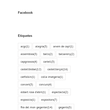
Facebook
Etiquetes
acgc
(1)
alegria
(3)
anem de cap!
(1)
assemblea
(3)
balls
(2)
balsareny
(2)
capgrossos
(4)
cartell
(3)
castellbisbal
(12)
castellterçol
(16)
catfolkin
(1)
colla imatgeria
(1)
concert
(3)
concurs
(4)
esbart rosa d'abril
(1)
espectacle
(2)
exposicio
(1)
expositors
(7)
fira del mon geganter
(14)
gegants
(5)