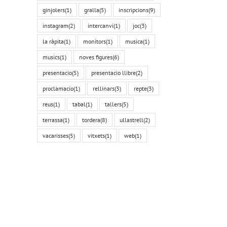
ginjolers
(1)
gralla
(5)
inscripcions
(9)
instagram
(2)
intercanvi
(1)
joc
(3)
la ràpita
(1)
monitors
(1)
musica
(1)
musics
(1)
noves figures
(6)
presentacio
(5)
presentacio llibre
(2)
proclamacio
(1)
rellinars
(3)
repte
(3)
reus
(1)
tabal
(1)
tallers
(5)
l:
terrassa
(1)
tordera
(8)
ullastrell
(2)
vacarisses
(5)
vitxets
(1)
web
(1)