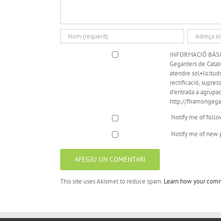
INFORMACIÓ BÀSIC
Geganters de Catalu
atendre sol•licituds
rectificació, supress
d’entrada a agrupac
http://firamongegan
Notify me of foll
Notify me of new p
This site uses Akismet to reduce spam.
Learn how your comm