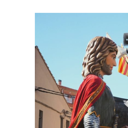
View
Larger
Image