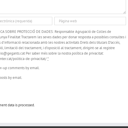
A SOBRE PROTECCIÓ DE DADES: Responsable Agrupació de Colles de
nya Finalitat Tractarem les seves dades per donar resposta a possibles consultes i
 d’informació relacionada amb les nostres activitats Drets dels titulars D’accés,
ió, limitació del tractament, i d’oposició al tractament, dirigint-se al registre
io@gegants.cat Per saber més sobre la nostra política de privacitat:
ter.cat/politica-de-privacitat/
*
ow-up comments by email.
osts by email.
ent data is processed.